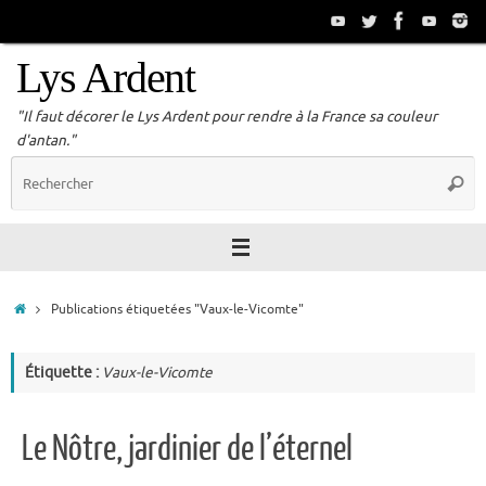
Passer
au
contenu
Lys Ardent
"Il faut décorer le Lys Ardent pour rendre à la France sa couleur
d'antan."
R
Reche
p
:
Accueil
Publications étiquetées "Vaux-le-Vicomte"
Étiquette :
Vaux-le-Vicomte
Le Nôtre, jardinier de l’éternel