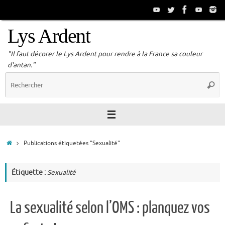
Passer
au
contenu
Lys Ardent
"Il faut décorer le Lys Ardent pour rendre à la France sa couleur
d'antan."
R
Reche
p
:
Accueil
Publications étiquetées "Sexualité"
Étiquette :
Sexualité
La sexualité selon l’OMS : planquez vos