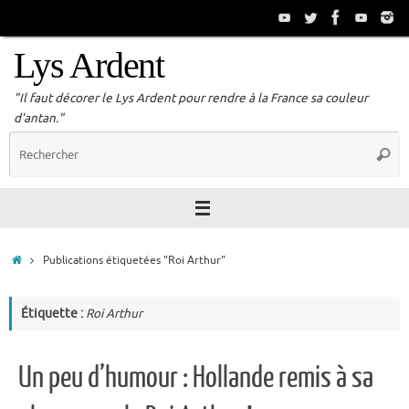
Passer
au
contenu
Lys Ardent
"Il faut décorer le Lys Ardent pour rendre à la France sa couleur
d'antan."
R
Reche
p
:
Accueil
Publications étiquetées "Roi Arthur"
Étiquette :
Roi Arthur
Un peu d’humour : Hollande remis à sa