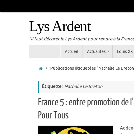
Passer
au
contenu
Lys Ardent
"Il faut décorer le Lys Ardent pour rendre à la Franc
Passer
Accueil
Actualités
Louis XX
au
contenu
Accueil
Publications étiquetées "Nathalie Le Breton
Étiquette :
Nathalie Le Breton
France 5 : entre promotion de 
Pour Tous
Adden