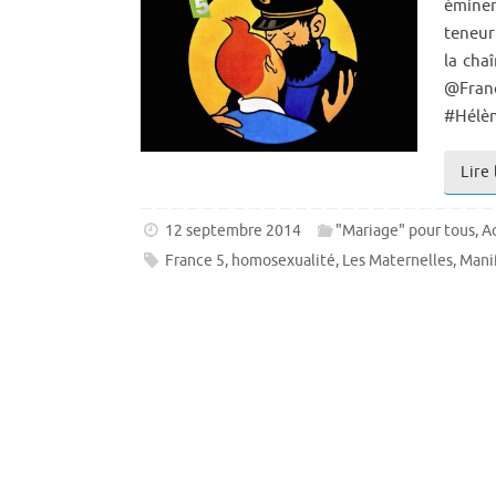
éminem
teneur
la cha
@Fra
#Hélè
Lire 
12 septembre 2014
"Mariage" pour tous
,
A
France 5
,
homosexualité
,
Les Maternelles
,
Mani