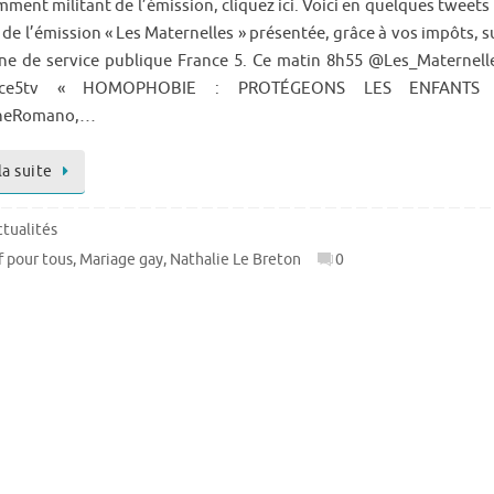
ment militant de l’émission, cliquez ici. Voici en quelques tweets 
 de l’émission « Les Maternelles » présentée, grâce à vos impôts, s
îne de service publique France 5. Ce matin 8h55 @Les_Maternell
nce5tv « HOMOPHOBIE : PROTÉGEONS LES ENFANTS
neRomano,…
la suite
ctualités
f pour tous
,
Mariage gay
,
Nathalie Le Breton
0