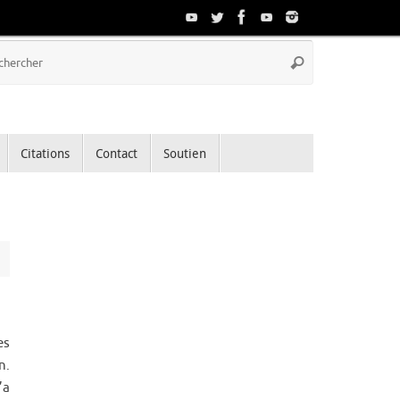
Recherche
Rechercher
pour
:
Citations
Contact
Soutien
es
n.
’a