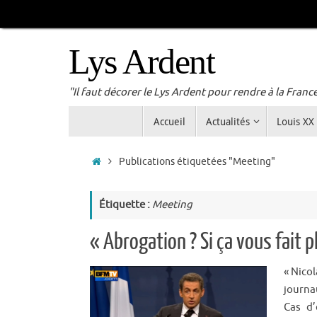
Passer
au
contenu
Lys Ardent
"Il faut décorer le Lys Ardent pour rendre à la Franc
Passer
Accueil
Actualités
Louis XX
au
contenu
Accueil
Publications étiquetées "Meeting"
Étiquette :
Meeting
« Abrogation ? Si ça vous fait p
« Nico
journa
Cas d’