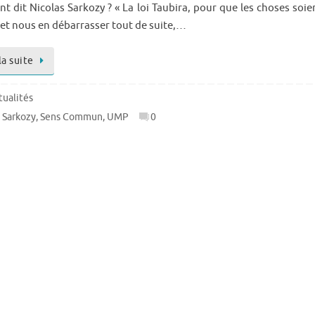
nt dit Nicolas Sarkozy ? « La loi Taubira, pour que les choses soie
s et nous en débarrasser tout de suite,…
la suite
tualités
,
Sarkozy
,
Sens Commun
,
UMP
0