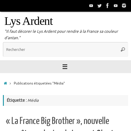
Passer
au
contenu
Lys Ardent
"Il faut décorer le Lys Ardent pour rendre à la France sa couleur
d'antan."
R
Reche
p
:
Accueil
Publications étiquetées "Média"
Étiquette :
Média
« La France Big Brother », nouvelle