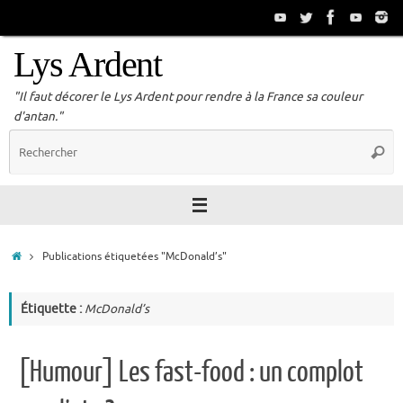
Passer
au
contenu
Lys Ardent
"Il faut décorer le Lys Ardent pour rendre à la France sa couleur
d'antan."
R
Reche
p
:
Accueil
Publications étiquetées "McDonald’s"
Étiquette :
McDonald’s
[Humour] Les fast-food : un complot