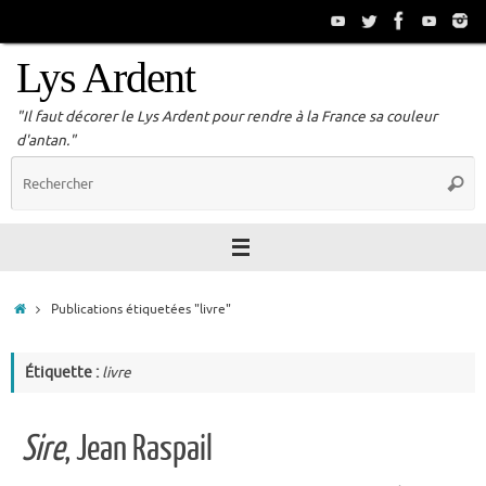
Passer
au
contenu
Lys Ardent
"Il faut décorer le Lys Ardent pour rendre à la France sa couleur
d'antan."
R
Reche
p
:
Accueil
Publications étiquetées "livre"
Étiquette :
livre
Sire
, Jean Raspail