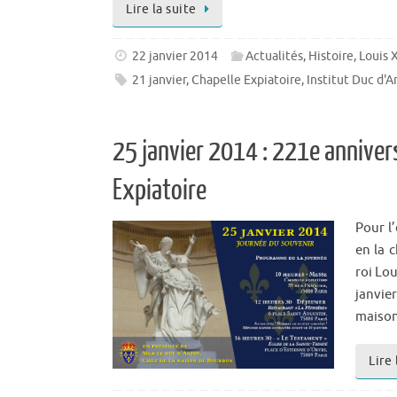
Lire la suite
22 janvier 2014
Actualités
,
Histoire
,
Louis 
21 janvier
,
Chapelle Expiatoire
,
Institut Duc d'A
25 janvier 2014 : 221e annivers
Expiatoire
Pour l
en la 
roi Lou
janvie
maiso
Lire 