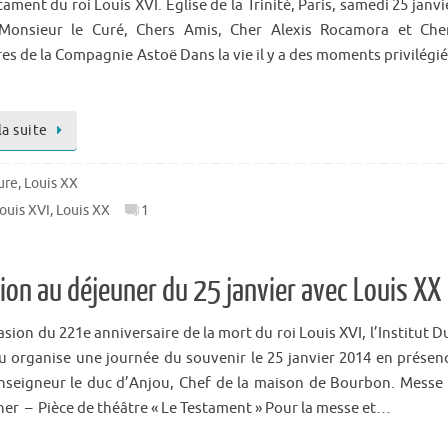
ament du roi Louis XVI. Eglise de la Trinité, Paris, samedi 25 janvi
Monsieur le Curé, Chers Amis, Cher Alexis Rocamora et Che
s de la Compagnie Astoë Dans la vie il y a des moments privilégié
la suite
ure
,
Louis XX
ouis XVI
,
Louis XX
1
tion au déjeuner du 25 janvier avec Louis XX
asion du 221e anniversaire de la mort du roi Louis XVI, l’Institut D
u organise une journée du souvenir le 25 janvier 2014 en présen
seigneur le duc d’Anjou, Chef de la maison de Bourbon. Messe
er – Pièce de théâtre « Le Testament » Pour la messe et…