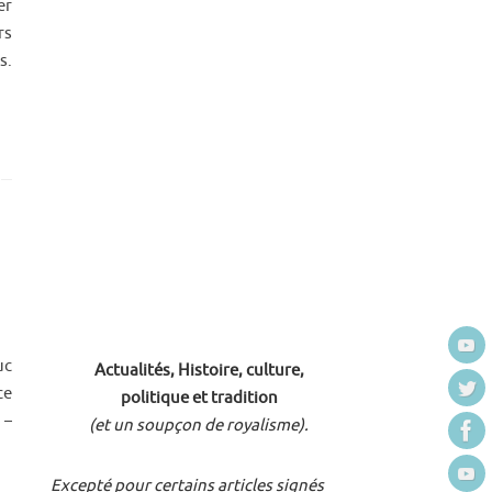
er
rs
s.
uc
Actualités, Histoire, culture,
ce
politique et tradition
 –
(et un soupçon de royalisme).
Excepté pour certains articles signés