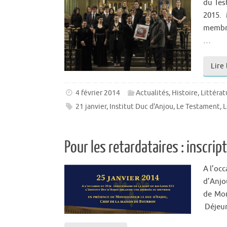
du Test
2015. 
membre
…
Lire 
4 février 2014
Actualités
,
Histoire
,
Littérat
21 janvier
,
Institut Duc d'Anjou
,
Le Testament
,
L
Pour les retardataires : inscrip
A l’occ
d’Anjo
de Mon
Déjeun