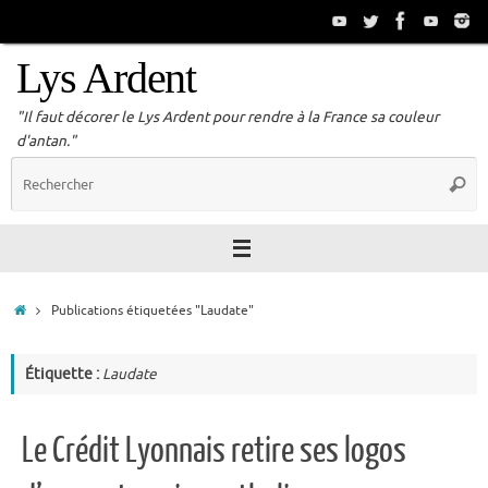
Passer
au
contenu
Lys Ardent
"Il faut décorer le Lys Ardent pour rendre à la France sa couleur
d'antan."
R
Reche
p
:
Accueil
Publications étiquetées "Laudate"
Étiquette :
Laudate
Le Crédit Lyonnais retire ses logos