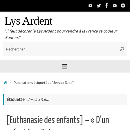
Passer
au
contenu
Lys Ardent
"Il faut décorer le Lys Ardent pour rendre à la France sa couleur
d'antan."
R
Reche
p
:
Accueil
Publications étiquetées "Jessica Saba"
Étiquette :
Jessica Saba
[Euthanasie des enfants] – « D’un