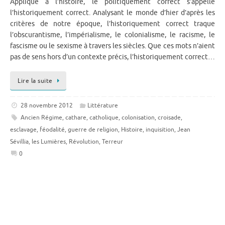
Appliqué à l’histoire, le politiquement correct s’appelle
l’historiquement correct. Analysant le monde d’hier d’après les
critères de notre époque, l’historiquement correct traque
l’obscurantisme, l’impérialisme, le colonialisme, le racisme, le
fascisme ou le sexisme à travers les siècles. Que ces mots n’aient
pas de sens hors d’un contexte précis, l’historiquement correct…
Lire la suite
28 novembre 2012
Littérature
Ancien Régime
,
cathare
,
catholique
,
colonisation
,
croisade
,
esclavage
,
féodalité
,
guerre de religion
,
Histoire
,
inquisition
,
Jean
Sévillia
,
les Lumières
,
Révolution
,
Terreur
0