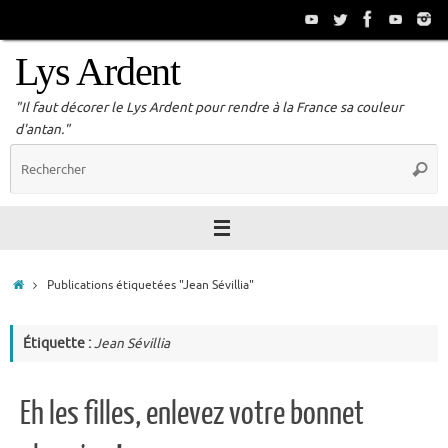
Passer
au
contenu
Lys Ardent
"Il faut décorer le Lys Ardent pour rendre à la France sa couleur
d'antan."
R
Reche
p
:
Accueil
Publications étiquetées "Jean Sévillia"
Étiquette :
Jean Sévillia
Eh les filles, enlevez votre bonnet