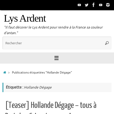
Passer
au
contenu
Lys Ardent
"Il faut décorer le Lys Ardent pour rendre à la France sa couleur
d'antan."
R
Reche
p
:
Accueil
Publications étiquetées "Hollande Dégage"
Étiquette :
Hollande Dégage
[Teaser] Hollande Dégage – tous à