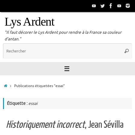
Passer
au
contenu
Lys Ardent
"Il faut décorer le Lys Ardent pour rendre à la France sa couleur
d'antan."
R
Reche
p
:
Accueil
Publications étiquetées "essai"
Étiquette :
essai
Historiquement incorrect
, Jean Sévilla