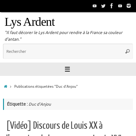
Passer
au
contenu
Lys Ardent
"Il faut décorer le Lys Ardent pour rendre à la France sa couleur
d'antan."
R
Reche
p
:
Accueil
Publications étiquetées "Duc d’Anjou"
Étiquette :
Duc d’Anjou
[Vidéo] Discours de Louis XX à