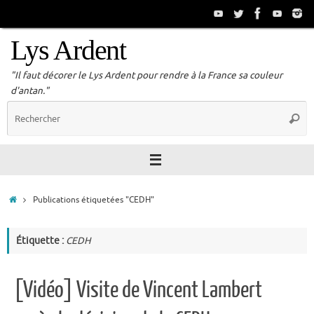
Passer
au
contenu
Lys Ardent
"Il faut décorer le Lys Ardent pour rendre à la France sa couleur
d'antan."
R
Reche
p
:
Accueil
Publications étiquetées "CEDH"
Étiquette :
CEDH
[Vidéo] Visite de Vincent Lambert