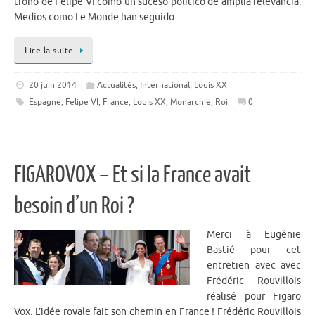
trono de Felipe VI como un suceso político de amplia relevancia.
Medios como Le Monde han seguido…
Lire la suite
20 juin 2014
Actualités
,
International
,
Louis XX
Espagne
,
Felipe VI
,
France
,
Louis XX
,
Monarchie
,
Roi
0
FIGAROVOX – Et si la France avait
besoin d’un Roi ?
Merci à Eugénie
Bastié pour cet
entretien avec avec
Frédéric Rouvillois
réalisé pour Figaro
Vox. L’idée royale fait son chemin en France ! Frédéric Rouvillois