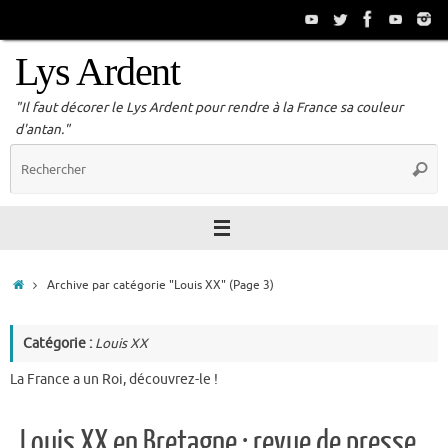
Passer
au
contenu
Lys Ardent
"Il faut décorer le Lys Ardent pour rendre à la France sa couleur
d'antan."
R
Reche
p
:
Accueil
Archive par catégorie "Louis XX"
(Page 3)
Catégorie :
Louis XX
La France a un Roi, découvrez-le !
Louis XX en Bretagne : revue de presse