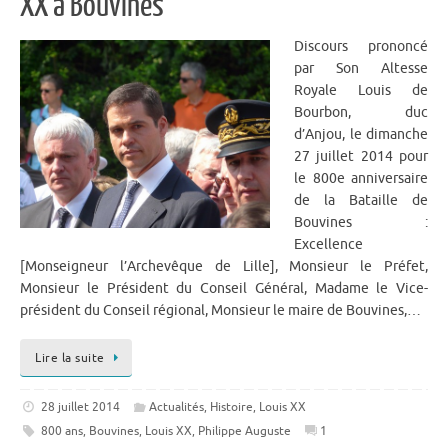
XX à Bouvines
Discours prononcé
par Son Altesse
Royale Louis de
Bourbon, duc
d’Anjou, le dimanche
27 juillet 2014 pour
le 800e anniversaire
de la Bataille de
Bouvines :
Excellence
[Monseigneur l’Archevêque de Lille], Monsieur le Préfet,
Monsieur le Président du Conseil Général, Madame le Vice-
président du Conseil régional, Monsieur le maire de Bouvines,…
Lire la suite
28 juillet 2014
Actualités
,
Histoire
,
Louis XX
800 ans
,
Bouvines
,
Louis XX
,
Philippe Auguste
1