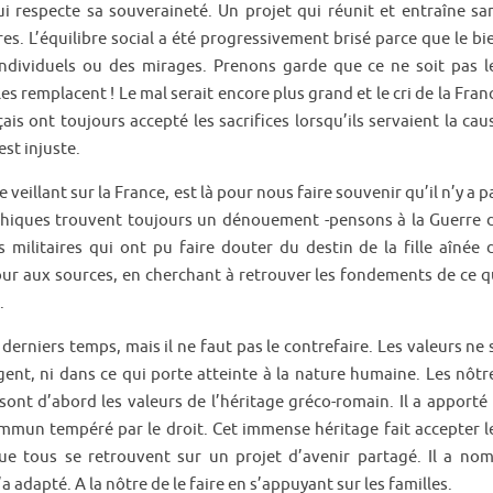
i respecte sa souveraineté. Un projet qui réunit et entraîne sa
res. L’équilibre social a été progressivement brisé parce que le bi
ndividuels ou des mirages. Prenons garde que ce ne soit pas l
s remplacent ! Le mal serait encore plus grand et le cri de la Fran
çais ont toujours accepté les sacrifices lorsqu’ils servaient la cau
est injuste.
illant sur la France, est là pour nous faire souvenir qu’il n’y a p
rophiques trouvent toujours un dénouement -pensons à la Guerre 
 militaires qui ont pu faire douter du destin de la fille aînée 
etour aux sources, en cherchant à retrouver les fondements de ce q
.
erniers temps, mais il ne faut pas le contrefaire. Les valeurs ne 
ent, ni dans ce qui porte atteinte à la nature humaine. Les nôtr
sont d’abord les valeurs de l’héritage gréco-romain. Il a apporté 
 commun tempéré par le droit. Cet immense héritage fait accepter l
ue tous se retrouvent sur un projet d’avenir partagé. Il a nom
adapté. A la nôtre de le faire en s’appuyant sur les familles.