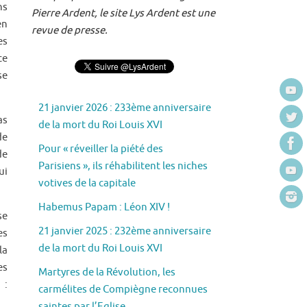
ns
Pierre Ardent, le site Lys Ardent est une
en
revue de presse.
es
ce
se
21 janvier 2026 : 233ème anniversaire
as
de la mort du Roi Louis XVI
de
Pour « réveiller la piété des
de
Parisiens », ils réhabilitent les niches
ui
votives de la capitale
Habemus Papam : Léon XIV !
se
21 janvier 2025 : 232ème anniversaire
es
de la mort du Roi Louis XVI
la
es
Martyres de la Révolution, les
 :
carmélites de Compiègne reconnues
saintes par l’Eglise