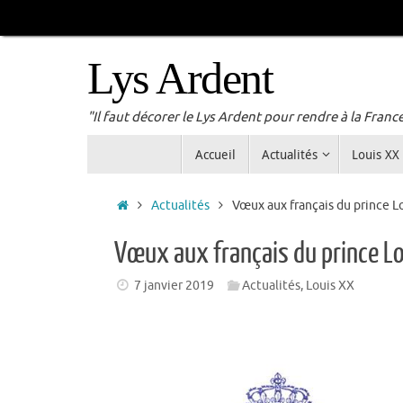
Passer
au
contenu
Lys Ardent
"Il faut décorer le Lys Ardent pour rendre à la Franc
Passer
Accueil
Actualités
Louis XX
au
contenu
Accueil
Actualités
Vœux aux français du prince L
Vœux aux français du prince L
7 janvier 2019
Actualités
,
Louis XX