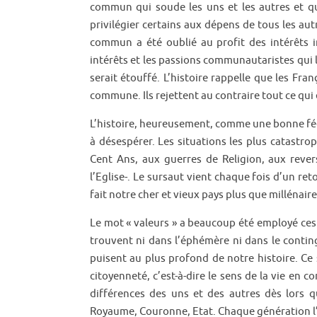
commun qui soude les uns et les autres et qu
privilégier certains aux dépens de tous les aut
commun a été oublié au profit des intérêts i
intérêts et les passions communautaristes qui le
serait étouffé. L’histoire rappelle que les Fran
commune. Ils rejettent au contraire tout ce qui 
L’histoire, heureusement, comme une bonne fée ve
à désespérer. Les situations les plus catast
Cent Ans, aux guerres de Religion, aux revers
l’Eglise-. Le sursaut vient chaque fois d’un r
fait notre cher et vieux pays plus que millénaire
Le mot « valeurs » a beaucoup été employé ces d
trouvent ni dans l’éphémère ni dans le conting
puisent au plus profond de notre histoire. Ce 
citoyenneté, c’est-à-dire le sens de la vie en
différences des uns et des autres dès lors q
Royaume, Couronne, Etat. Chaque génération l’a 