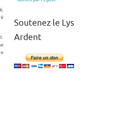
é,
ré
Soutenez le Lys
Ardent
t.
ne
re