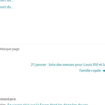
 mort du…
 mort du…
Marque-page
.
21 janvier : liste des messes pour Louis XVI et l
famille royale
mmentaire.