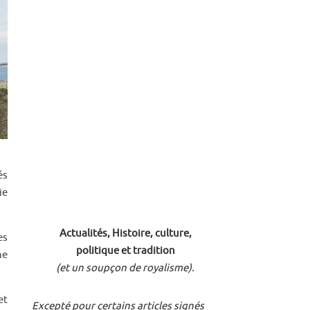
és
ie
Actualités, Histoire, culture,
es
politique et tradition
ne
(et un soupçon de royalisme).
et
Excepté pour certains articles signés