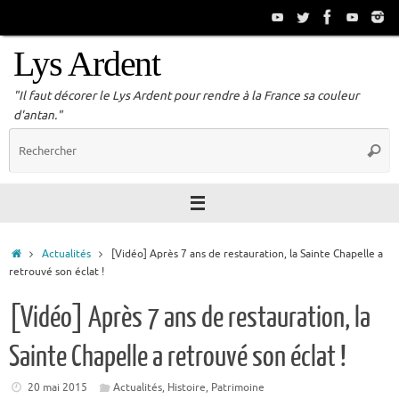
Passer
au
contenu
Lys Ardent
"Il faut décorer le Lys Ardent pour rendre à la France sa couleur
d'antan."
R
Reche
p
:
Accueil
Actualités
[Vidéo] Après 7 ans de restauration, la Sainte Chapelle a
retrouvé son éclat !
[Vidéo] Après 7 ans de restauration, la
Sainte Chapelle a retrouvé son éclat !
20 mai 2015
Actualités
,
Histoire
,
Patrimoine