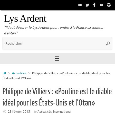
Passer
au
contenu
Lys Ardent
"Il faut décorer le Lys Ardent pour rendre à la France sa couleur
d'antan."
R
Reche
p
:
Accueil
Actualités
Philippe de Villiers : «Poutine est le diable idéal pour les
États-Unis et l’Otan»
Philippe de Villiers : «Poutine est le diable
idéal pour les États-Unis et l’Otan»
23 février 2015
Actualités
,
International