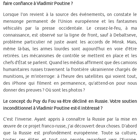
faire confiance à Vladimir Poutine ?
Lorsque l’on revient à la source des événements, on constate le
mensonge permanent de l’Union européenne et les fantasmes
véhiculés par la presse occidentale. Le cessez-le-feu, à ma
connaissance, est observé sur la ligne de front, sauf à Debaltseve,
problème particulier né juste avant les accords de Minsk. Mais,
même là-bas, les armes lourdes sont aujourd’hui en voie d’être
retirées. Les mécanismes de contrôle se mettent en place et les
chefs d’État se parlent. Quand les médias affirment que des camions
humanitaires russes traversent la frontière ukrainienne chargés de
munitions, je m’interroge: à l’heure des satellites qui voient tout,
des iPhone qui filment en permanence, qu’attend-on pour nous
donner des preuves ? Où sont les photos ?
Le concept du Puy du Fou va être décliné en Russie. Votre soutien
inconditionnel à Vladimir Poutine est-il intéressé ?
C’est l’inverse. Ayant appris à connaître la Russie par la mise en
œuvre de ce projet franco-russe, j’ai découvert deux choses. D’abord
que la Russie est profondément européenne. Toute sa culture,
toutes ses élites et tout son peuple regardent vers l’Europe.