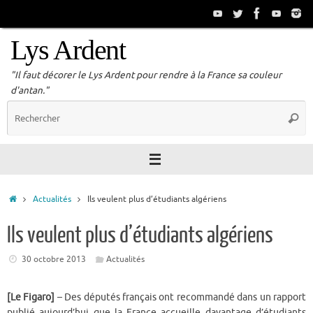
Passer
au
contenu
Lys Ardent
"Il faut décorer le Lys Ardent pour rendre à la France sa couleur
d'antan."
R
Reche
p
:
Accueil
Actualités
Ils veulent plus d’étudiants algériens
Ils veulent plus d’étudiants algériens
30 octobre 2013
Actualités
[Le Figaro]
– Des députés français ont recommandé dans un rapport
publié aujourd’hui que la France accueille davantage d’étudiants