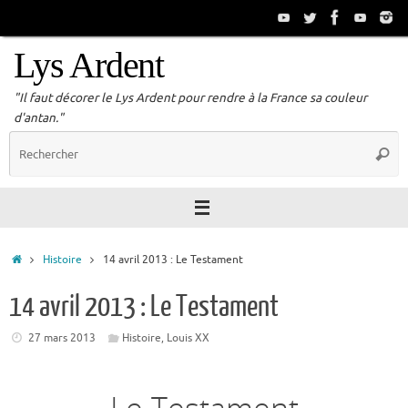
Passer
au
contenu
Lys Ardent
"Il faut décorer le Lys Ardent pour rendre à la France sa couleur
d'antan."
R
Reche
p
:
Accueil
Histoire
14 avril 2013 : Le Testament
14 avril 2013 : Le Testament
27 mars 2013
Histoire
,
Louis XX