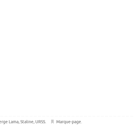
erge Lama
,
Staline
,
URSS
.
Marque-page
.