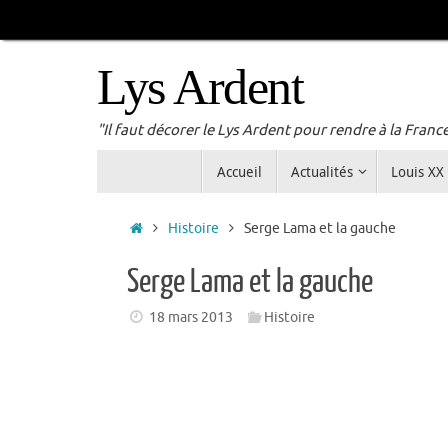
Passer
au
contenu
Lys Ardent
"Il faut décorer le Lys Ardent pour rendre à la Franc
Passer
Accueil
Actualités
Louis XX
au
contenu
Accueil
Histoire
Serge Lama et la gauche
Serge Lama et la gauche
18 mars 2013
Histoire