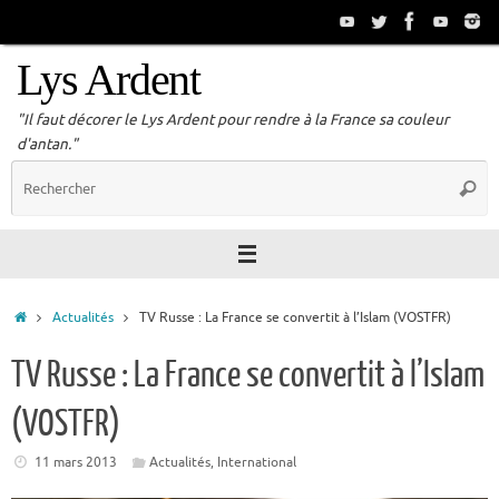
Passer
au
contenu
Lys Ardent
"Il faut décorer le Lys Ardent pour rendre à la France sa couleur
d'antan."
R
Reche
p
:
Accueil
Actualités
TV Russe : La France se convertit à l’Islam (VOSTFR)
TV Russe : La France se convertit à l’Islam
(VOSTFR)
11 mars 2013
Actualités
,
International